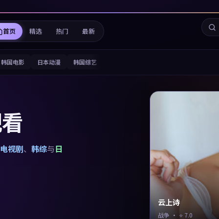
首页
精选
热门
最新
韩国电影
日本动漫
韩国综艺
观看
电视剧
、
韩综
与
日
云上诗
战争
· ⭐
7.0