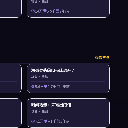
冒险
· 线路
14万
5.6千
7年前
查看更多
海街尽头的旧书店离开了
战争
· 线路
5.6万
3.7千
1年前
时间褶皱：未寄出的信
惊悚
· 线路
7.1万
4.1千
1年前