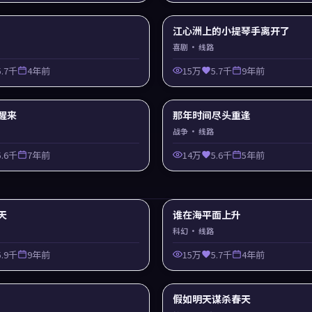
江心洲上的小提琴手离开了
喜剧
· 线路
5.7千
4年前
15万
5.7千
9年前
醒来
那年时间尽头重逢
战争
· 线路
5.6千
7年前
14万
5.6千
5年前
天
谁在海平面上升
科幻
· 线路
5.9千
9年前
15万
5.7千
4年前
假如明天谋杀春天