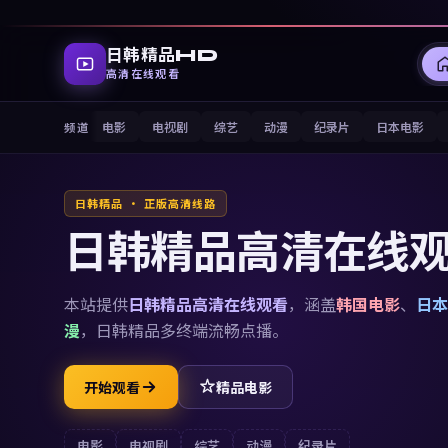
日韩精品HD
高清在线观看
电影
电视剧
综艺
动漫
纪录片
日本电影
频道
日韩精品 · 正版高清线路
日韩精品高清在线
本站提供
日韩精品高清在线观看
，涵盖
韩国电影
、
日本
漫
，
日韩精品
多终端流畅点播。
开始观看
精品电影
电影
电视剧
综艺
动漫
纪录片