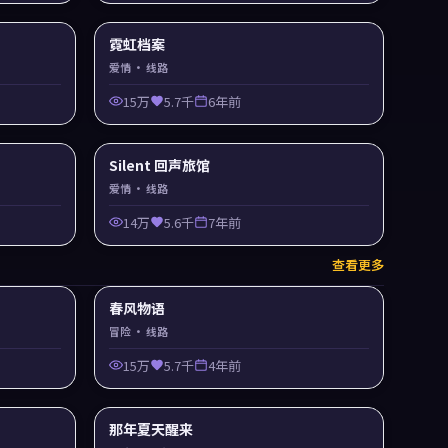
霓虹档案
爱情
· 线路
15万
5.7千
6年前
Silent 回声旅馆
爱情
· 线路
14万
5.6千
7年前
查看更多
春风物语
冒险
· 线路
15万
5.7千
4年前
那年夏天醒来