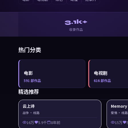
3.1k+
收录作品
热门分类
电影
电视剧
591
部作品
616
部作品
精选推荐
云上诗
Memor
战争
· 线路
爱情
· 线路
16万
5.9千
8年前
15万