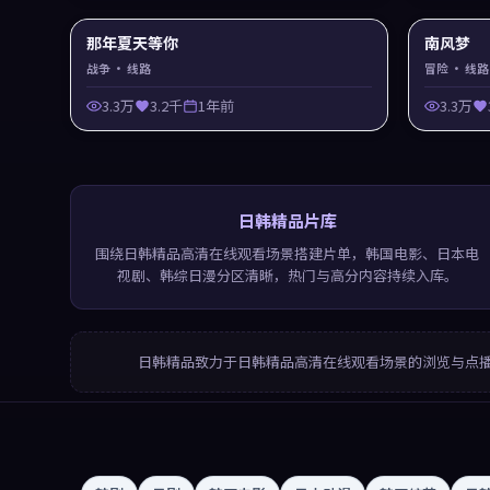
那年夏天等你
南风梦
战争
· 线路
冒险
· 线路
3.3万
3.2千
1年前
3.3万
日韩精品片库
围绕日韩精品高清在线观看场景搭建片单，韩国电影、日本电
视剧、韩综日漫分区清晰，热门与高分内容持续入库。
日韩精品
致力于
日韩精品高清在线观看
场景的浏览与点