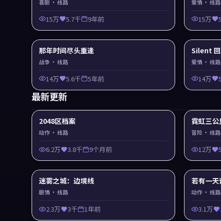
喜剧
· 线路
爱情
· 线路
15万
5.7千
9年前
15万
那年时间尽头重逢
Silent
战争
· 线路
爱情
· 线路
14万
5.6千
5年前
14万
最新更新
2048区档案
霓虹三公
动作
· 线路
冒险
· 线路
6.2万
3.8千
9个月前
12万
迷雾之城：边境线
若有一天
剧情
· 线路
动作
· 线路
2.3万
3千
1年前
3.1万