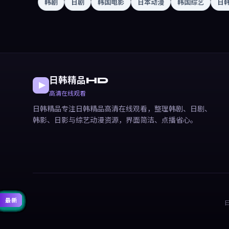
韩剧
日剧
韩国电影
日本动漫
韩国综艺
日
日韩精品HD
高清在线观看
日韩精品专注日韩精品高清在线观看，整理韩剧、日剧、
韩影、日影与综艺动漫资源，界面简洁、点播省心。
精选
精选
精选
精选
精选
精选
精选
精选
精选
精选
精选
精选
热门
热门
热门
热门
热门
热门
热门
热门
热门
热门
最新
最新
最新
最新
最新
最新
最新
最新
最新
最新
最新
最新