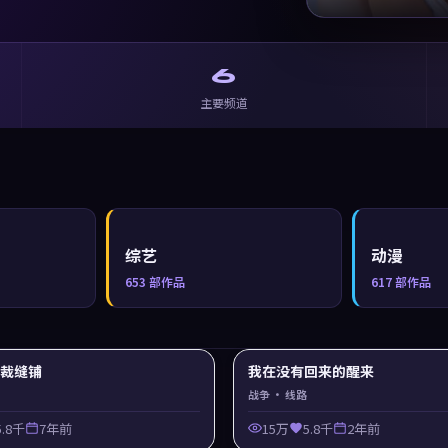
6
主要频道
综艺
动漫
653
部作品
617
部作品
y 裁缝铺
我在没有回来的醒来
战争
· 线路
5.8千
7年前
15万
5.8千
2年前