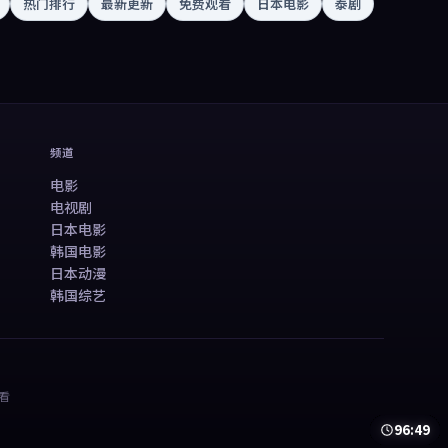
热门排行
最新更新
免费观看
日本电影
泰剧
频道
电影
电视剧
日本电影
韩国电影
日本动漫
韩国综艺
看
81:54
99:12
50:13
78:21
99:59
99:48
99:40
45:38
99:29
40:23
41:03
48:12
50:13
78:21
99:59
99:48
99:40
45:38
99:29
40:23
41:03
48:12
99:06
99:08
46:20
99:30
95:15
98:29
48:53
99:05
97:33
46:24
99:45
96:49