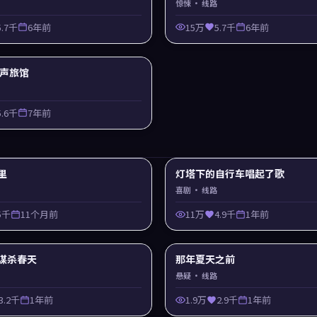
惊悚
· 线路
5.7千
6年前
15万
5.7千
6年前
 回声旅馆
5.6千
7年前
里
灯塔下的自行车唱起了歌
喜剧
· 线路
5千
11个月前
11万
4.9千
1年前
谋杀春天
那年夏天之前
悬疑
· 线路
3.2千
1年前
1.9万
2.9千
1年前