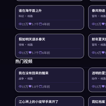
谁在海平面上升
春风物语
科幻
· 线路
冒险
· 线路
15万
5.7千
4年前
15万
假如明天谋杀春天
那年夏天
惊悚
· 线路
冒险
· 线路
15万
5.7千
6年前
14万
热门视频
我在没有回来的醒来
透明的夏
战争
· 线路
动作
· 线路
15万
5.8千
2年前
15万
江心洲上的小提琴手离开了
霓虹档案