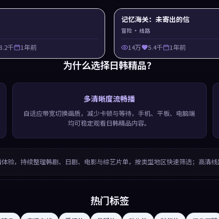
记忆海关：未寄出的信
冒险
· 线路
3.2千
1年前
14万
5.4千
1年前
为什么选择
日韩精品
？
多清晰度流畅播
自适应带宽切换画质，减少卡顿与等待，手机、平板、电脑端
均可稳定观看日韩精品内容。
播体验，持续整理韩剧、日剧、电影与综艺片单，按类型地区快速筛选；高清线
热门标签